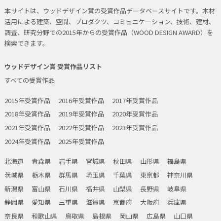
本サイトは、ウッドデザイン賞の受賞作品データベースサイトです。
木材
活用による建築、空間、プロダクツ、コミュニケーション、技術、建材、
調査、研究分野での2015年からの受賞作品（WOOD DESIGN AWARD）を
検索できます。
ウッドデザイン賞 受賞作品リスト
すべての受賞作品
2015年受賞作品
2016年受賞作品
2017年受賞作品
2018年受賞作品
2019年受賞作品
2020年受賞作品
2021年受賞作品
2022年受賞作品
2023年受賞作品
2024年受賞作品
2025年受賞作品
北海道
青森県
岩手県
宮城県
秋田県
山形県
福島県
茨城県
栃木県
群馬県
埼玉県
千葉県
東京都
神奈川県
新潟県
富山県
石川県
福井県
山梨県
長野県
岐阜県
静岡県
愛知県
三重県
滋賀県
京都府
大阪府
兵庫県
奈良県
和歌山県
鳥取県
島根県
岡山県
広島県
山口県