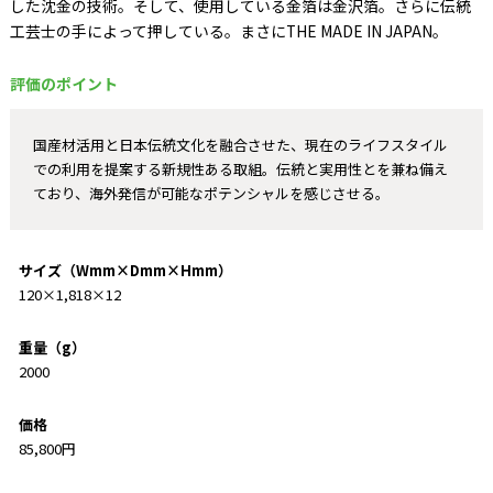
した沈金の技術。そして、使用している金箔は金沢箔。さらに伝統
工芸士の手によって押している。まさにTHE MADE IN JAPAN。
評価のポイント
国産材活用と日本伝統文化を融合させた、現在のライフスタイル
での利用を提案する新規性ある取組。伝統と実用性とを兼ね備え
ており、海外発信が可能なポテンシャルを感じさせる。
サイズ（Wmm×Dmm×Hmm）
120×1,818×12
重量（g）
2000
価格
85,800円