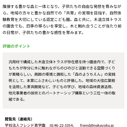
隣接する豊かな森と一体となり、子供たちの自由な発想を育みなが
ら、地域の方々と豊かな自然での「共育」の実現を目指す、自然体
験教育を大切にしている認定こども園。森と共に、木造立体トラス
の園舎でも、四季の移ろいを享受し、木と触れ合うことが当たり前
の日常が、子供たちの豊かな感性を育みます。
評価のポイント
汎用材で構成した木造立体トラスが存在感を持つ園舎内で、子ど
もたちが存分に木に触れながらのびのびと活動できる空間づくり
が素晴らしい。周囲の環境と調和した「森のようちえん」の実践
例として、本賞にふさわしいものと評価した。地域の大径広葉樹
を活用した家具開発など、子どもの学び、地域の森林資源活用、
地元事業者の技術とのパートナーシップ構築という三位一体の取
組である。
閲覧先（連絡先）
学校法人フレンド恵学園 :0146-22-3354、 friend@nakayoku.jp