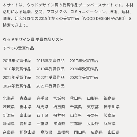
本サイトは、ウッドデザイン賞の受賞作品データベースサイトです。
木材
活用による建築、空間、プロダクツ、コミュニケーション、技術、建材、
調査、研究分野での2015年からの受賞作品（WOOD DESIGN AWARD）を
検索できます。
ウッドデザイン賞 受賞作品リスト
すべての受賞作品
2015年受賞作品
2016年受賞作品
2017年受賞作品
2018年受賞作品
2019年受賞作品
2020年受賞作品
2021年受賞作品
2022年受賞作品
2023年受賞作品
2024年受賞作品
2025年受賞作品
北海道
青森県
岩手県
宮城県
秋田県
山形県
福島県
茨城県
栃木県
群馬県
埼玉県
千葉県
東京都
神奈川県
新潟県
富山県
石川県
福井県
山梨県
長野県
岐阜県
静岡県
愛知県
三重県
滋賀県
京都府
大阪府
兵庫県
奈良県
和歌山県
鳥取県
島根県
岡山県
広島県
山口県